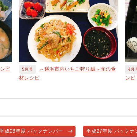
シピ
～横浜市内いちご狩り編～旬の食
5月号
4月
材レシピ
シピ
平成28年度 バックナンバー
平成27年度 バックナ