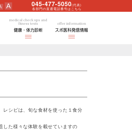
045-477-5050
A
(代表)
A
各部門の直通電話番号はこちら
medical check ups and
fitness tests
offer information
健康・体力診断
スポ医科発信情報
。レシピは、旬な食材を使った１食分
題した様々な体験を載せていますの