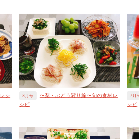
レシ
〜梨・ぶどう狩り編〜旬の食材レ
8月号
7月
シピ
シピ