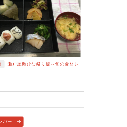
瀬戸屋敷ひな祭り編～旬の食材レ
号
ンバー