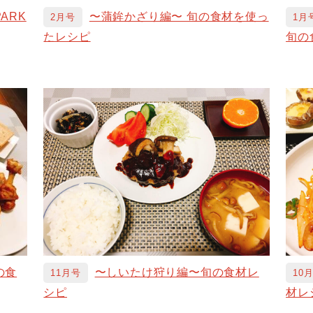
PARK
〜蒲鉾かざり編〜 旬の食材を使っ
2月号
1月
たレシピ
旬の
の食
〜しいたけ狩り編〜旬の食材レ
11月号
10
シピ
材レ