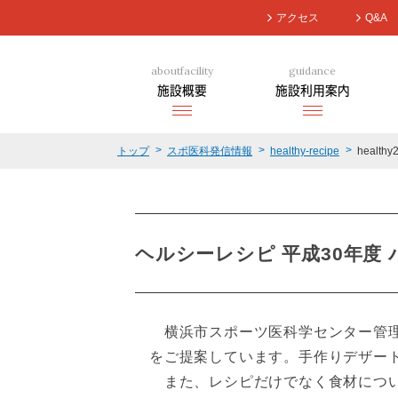
アクセス
Q&A
aboutfacility
guidance
施設概要
施設利用案内
トップ
スポ医科発信情報
healthy-recipe
healthy
ヘルシーレシピ 平成30年度
横浜市スポーツ医科学センター管理
をご提案しています。手作りデザー
また、レシピだけでなく食材につい