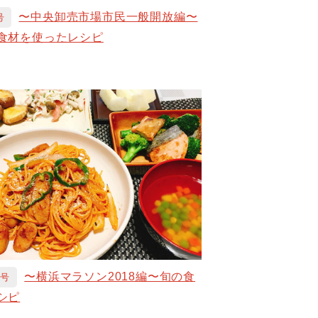
〜中央卸売市場市民一般開放編〜
号
食材を使ったレシピ
〜横浜マラソン2018編〜旬の食
月号
シピ