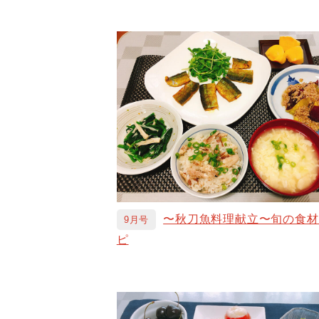
〜秋刀魚料理献立〜旬の食材
9月号
ピ